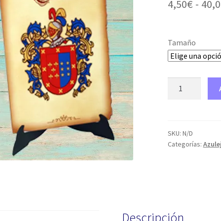
4,50
€
-
40,0
Tamaño
Azulejo
cantidad
SKU:
N/D
Categorías:
Azule
Descripción