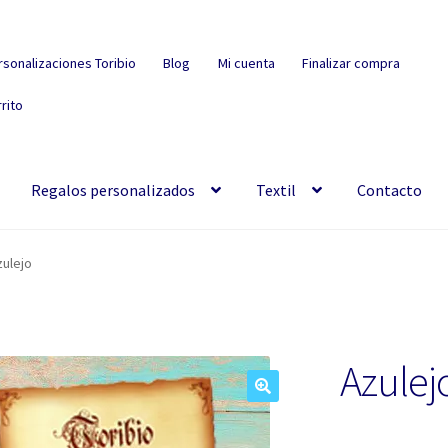
rsonalizaciones Toribio
Blog
Mi cuenta
Finalizar compra
rito
Regalos personalizados
Textil
Contacto
zulejo
Azulej