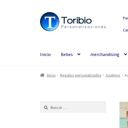
Ir
Ir
Pe
a
al
la
contenido
Car
navegación
Inicio
Bebes
merchandising
Inicio
Regalos personalizados
Azulejos
A
Buscar: