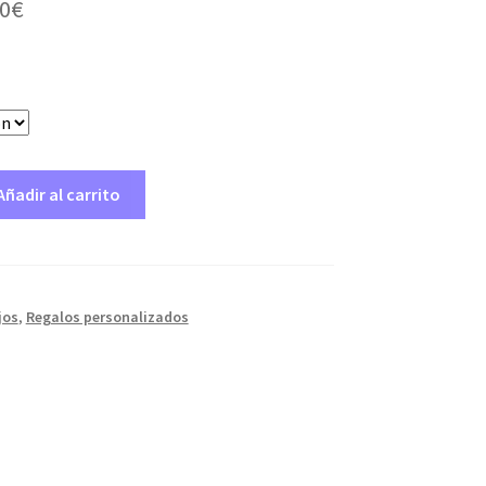
Rango
0
€
de
precios:
desde
4,50€
Añadir al carrito
hasta
40,00€
jos
,
Regalos personalizados