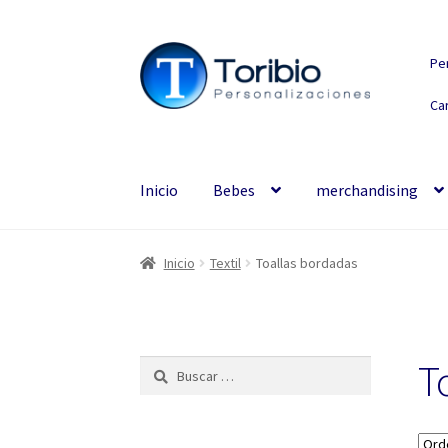
Ir
Ir
Pe
a
al
la
contenido
Car
navegación
Inicio
Bebes
merchandising
Inicio
Textil
Toallas bordadas
T
Buscar: