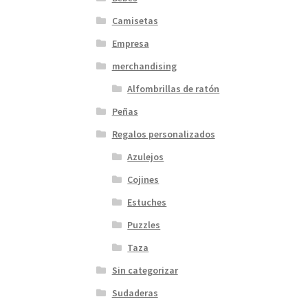
Camisetas
Empresa
merchandising
Alfombrillas de ratón
Peñas
Regalos personalizados
Azulejos
Cojines
Estuches
Puzzles
Taza
Sin categorizar
Sudaderas