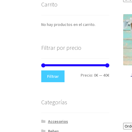
Carrito
No hay productos en el carrito.
Filtrar por precio
Precio
Precio
Precio:
0€
—
40€
Filtrar
mínimo
máximo
Categorías
Accesorios
Bebes